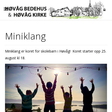
KIRKELIGE HANDLINGER
Miniklang
MENIGHETEN
BARN OG UNGDOM
Miniklang er koret for skolebarn i Høvåg! Koret starter opp 25.
VOKSNE
august kl 18.
KONTAKT