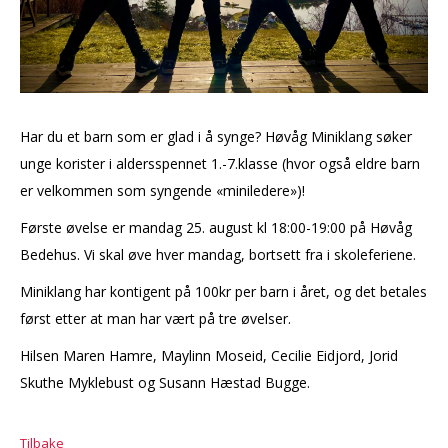
Har du et barn som er glad i å synge? Høvåg Miniklang søker
unge korister i aldersspennet 1.-7.klasse (hvor også eldre barn
er velkommen som syngende «miniledere»)!
Første øvelse er mandag 25. august kl 18:00-19:00 på Høvåg
Bedehus. Vi skal øve hver mandag, bortsett fra i skoleferiene.
Miniklang har kontigent på 100kr per barn i året, og det betales
først etter at man har vært på tre øvelser.
Hilsen Maren Hamre, Maylinn Moseid, Cecilie Eidjord, Jorid
Skuthe Myklebust og Susann Hæstad Bugge.
Tilbake