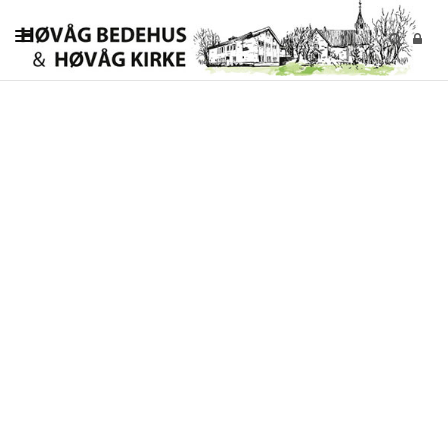
KIRKELIGE HANDLINGER
MENIGHETEN
BARN OG UNGDOM
VOKSNE
KONTAKT